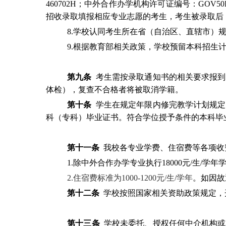
460702H
；中外合作办学机构许可证编号：
GOV50
招收录取填报相应专业志愿的考生，考生被录取后
8.
学校认同考生所在省（自治区、直辖市）
9.
根据教育部相关政策，学校预留本科招生
第九条
考生需按录取通知书的相关要求报到
体检），复查不合格者将被取消学籍。
第十条
学生在规定年限内修完教学计划规定
科（专科）毕业证书。符合学位授予条件的本科毕
第十一条
我校各专业学费、住宿费等各项收
1.
除中外合作办学专业执行
18000
元
/
生
/
学年
2.
住宿费标准为
1000-1200
元
/
生
/
学年
。如因故
第十二条
学校按照国家相关资助政策规定，
第十三条
学校未委托、授权任何中介机构或