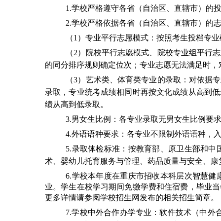
1.
学校严格遵守各省（自治区、直辖市）的
2.
学校严格依据各省（自治区、直辖市）的
（1）专业平行志愿模式：按照考生投档专业
（2）院校平行志愿模式、院校专业组平行
的同分排序规则确定位次；专业志愿无法满足时，
（3）艺术类、体育类专业的录取：对依据
录取，专业统考成绩相同时再按文化成绩从高到低
绩从高到低录取。
3.
男女生比例：各专业录取无男女生比例要
4.
外语语种要求：各专业不限制外语语种，
5.
录取体检标准：按教育部、原卫生部和中
术、婴幼儿托育服务与管理、药品质量与安全、康
6.
学校本年度在重庆市招收本科层次智慧健
业。学生在校学习期间免缴学费和住宿费，毕业当
更多详情请参阅学校招生网发布的相关招生简章。
7.
学校中外合作办学专业：软件技术（中外