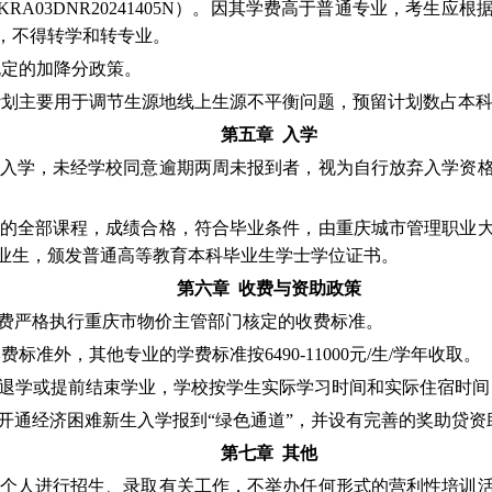
KRA03DNR20241405N
）。
因其学费高于普通专业，考生应根
，不得转学和转专业。
规定的加降分政策。
计划主要用于调节生源地线上生源不平衡问题，预留计划数占本
第五章 入学
入学，未经学校同意逾期两周未报到者，视为自行放弃入学资
的全部课程，成绩合格，符合毕业条件，由重庆城市管理职业
业生，颁发普通高等教育本科毕业生学士学位证书。
第六章 收费与资助政策
费严格执行重庆市物价主管部门核定的收费标准。
学费标准外，其他专业的学费标准按
6490-11000
元
/
生
/
学年收取。
退学或提前结束学业，学校按学生实际学习时间和实际住宿时间
开通经济困难新生入学报到“绿色通道”，并设有完善的奖助贷
第七章 其他
个人进行招生、录取有关工作，不举办任何形式的营利性培训