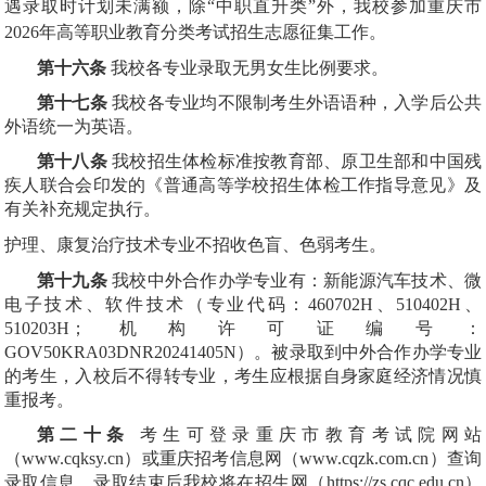
遇录取时计划未满额，除“中职直升类”外，我校参加重庆市
2026年高等职业教育分类考试招生志愿征集工作。
第十六条
我校各专业录取无男女生比例要求。
第十七条
我校各专业均不限制考生外语语种，入学后公共
外语统一为英语。
第十八条
我校招生体检标准按教育部、原卫生部和中国残
疾人联合会印发的《普通高等学校招生体检工作指导意见》及
有关补充规定执行。
护理、康复治疗技术专业不招收色盲、色弱考生。
第十九条
我校中外合作办学专业有：新能源汽车技术、微
电子技术、软件技术（专业代码：460702H、510402H、
510203H；机构许可证编号：
GOV50KRA03DNR20241405N）。被录取到中外合作办学专业
的考生，入校后不得转专业，考生应根据自身家庭经济情况慎
重报考。
第二十条
考生可登录重庆市教育考试院网站
（www.cqksy.cn）或重庆招考信息网（www.cqzk.com.cn）查询
录取信息。录取结束后我校将在招生网（https://zs.cqc.edu.cn）